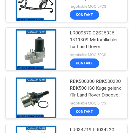
Rover Range Rover IV
negotiable MOQ:5PCS
KONTAKT
81
Auto-
LR009570 C2S35335
1311309 Motorölkühler
Suspendierungs-
für Land Rover
DISCOVERY IV
Buchse
negotiable MOQ:5PCS
KONTAKT
RBK500300 RBK500230
217
RBK500180 Kugelgelenk
für Land Rover Discovery
Auto-Motorträger
IV
negotiable MOQ:5PCS
KONTAKT
LR034219 LR034220