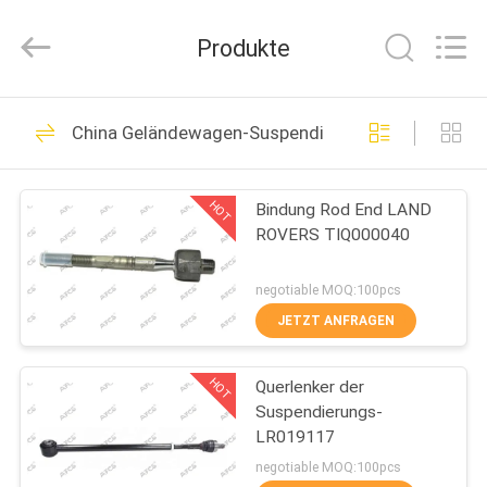
AUTO
SPARE
PARTS
Produkte
CO.,
LTD.
All
Rights
Reserved.
ZU
114
China Geländewagen-Suspendierungsteile
HAUSE
Selbstsuspendierungstei
HOT
Bindung Rod End LAND
PRODUKTE
ROVERS TIQ000040
VIDEOS
negotiable MOQ:100pcs
JETZT ANFRAGEN
111
ÜBER
Geländewagen-
HOT
Querlenker der
UNS
Suspendierungs-
Suspendierungsteile
LR019117
WERKSBESICHTIGUNG
negotiable MOQ:100pcs