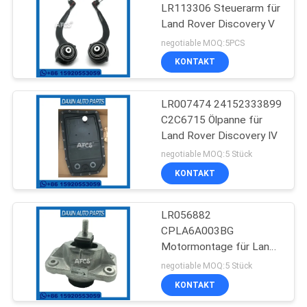
LR113306 Steuerarm für
Land Rover Discovery V
57
negotiable MOQ:5PCS
Suspendierungs-
KONTAKT
Spreize-Montage
LR007474 24152333899
C2C6715 Ölpanne für
Land Rover Discovery IV
negotiable MOQ:5 Stück
KONTAKT
51
LR056882
Stoßdämpfer-Stiefel
CPLA6A003BG
Motormontage für Land
Rover Discovery V
negotiable MOQ:5 Stück
KONTAKT