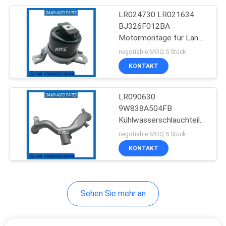
LR024730 LR021634
48
BJ326F012BA
Motormontage für Land
Radnabenlager
Rover Discovery Sport
negotiable MOQ:5 Stück
KONTAKT
LR090630
9W838A504FB
Kühlwasserschlauchteil
232
für Land Rover Discovery
negotiable MOQ:5 Stück
KONTAKT
Selbstgurt-Spanner
Sehen Sie mehr an