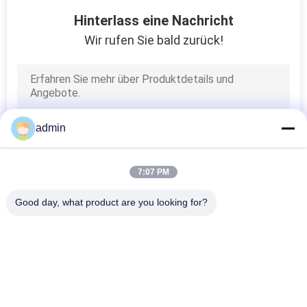
192
Hinterlass eine Nachricht
Automotor-Wasser-
Wir rufen Sie bald zurück!
Pumpe
admin
97
7:07 PM
Auto-Sensor-Teile
Good day, what product are you looking for?
Beliebte Kategorien
Alle
Geländewagen-
Selbstsuspendierungsteile
Suspendierungsteile