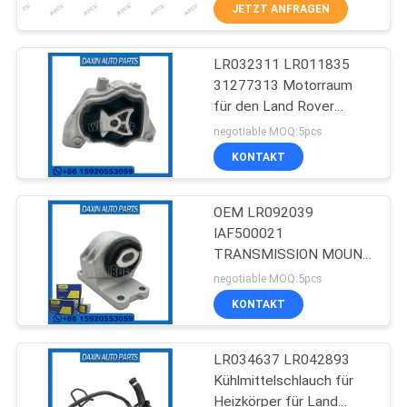
JETZT ANFRAGEN
QUALITÄTSKONTROLLE
LR032311 LR011835
68
31277313 Motorraum
KONTAKT
für den Land Rover
MERCEDES-
DISCOVERY SPORT
negotiable MOQ:5pcs
BENZsuspendierungstei
NACHRICHTEN
KONTAKT
ANGEBOT
OEM LR092039
IAF500021
ANFORDERN
TRANSMISSION MOUNT
42
FOR LAND ROVER
negotiable MOQ:5pcs
DISCOVERY IV
SITEMAP
bmw-
KONTAKT
Suspendierungsteile
DATENSCHUTZERKLÄRUNG
LR034637 LR042893
Kühlmittelschlauch für
Heizkörper für Land