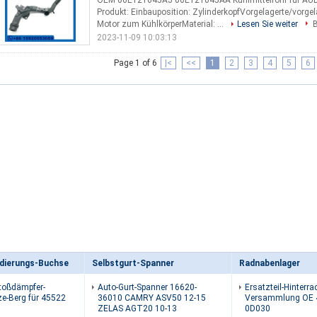
OEM 06E121045AJ 06E121045AA Kühlmittelrohr für AUDI
Produkt: Einbauposition: ZylinderkopfVorgelagerte/vorge
Motor zum KühlkörperMaterial: ...
Lesen Sie weiter
B
2023-11-09 10:03:13
Page 1 of 6
|<
<<
1
2
3
4
5
6
dierungs-Buchse
Selbstgurt-Spanner
Radnabenlager
toßdämpfer-
Auto-Gurt-Spanner 16620-
Ersatzteil-Hinterr
e-Berg für 45522
36010 CAMRY ASV50 12-15
Versammlung OE 
ZELAS AGT20 10-13
0D030