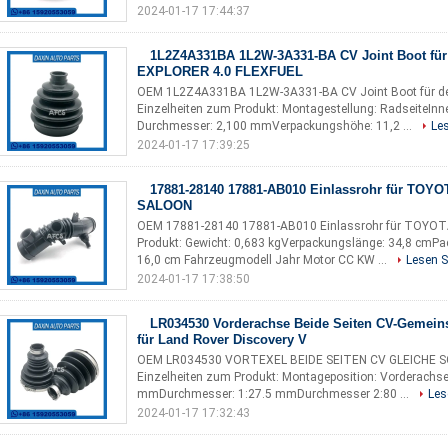
2024-01-17 17:44:37
1L2Z4A331BA 1L2W-3A331-BA CV Joint Boot für
EXPLORER 4.0 FLEXFUEL
OEM 1L2Z4A331BA 1L2W-3A331-BA CV Joint Boot für d
Einzelheiten zum Produkt: Montagestellung: RadseiteIn
Durchmesser: 2,100 mmVerpackungshöhe: 11,2 ...
Les
2024-01-17 17:39:25
17881-28140 17881-AB010 Einlassrohr für TO
SALOON
OEM 17881-28140 17881-AB010 Einlassrohr für TOYOT
Produkt: Gewicht: 0,683 kgVerpackungslänge: 34,8 cmP
16,0 cm Fahrzeugmodell Jahr Motor CC KW ...
Lesen S
2024-01-17 17:38:50
LR034530 Vorderachse Beide Seiten CV-Gemeins
für Land Rover Discovery V
OEM LR034530 VORTEXEL BEIDE SEITEN CV GLEICHE 
Einzelheiten zum Produkt: Montageposition: Vorderachse
mmDurchmesser: 1:27.5 mmDurchmesser 2:80 ...
Les
2024-01-17 17:32:43