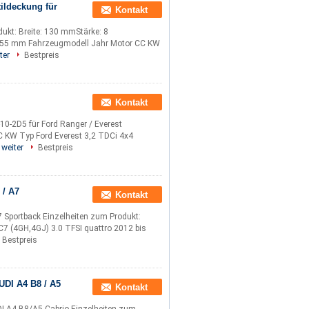
tildeckung für
Kontakt
dukt: Breite: 130 mmStärke: 8
355 mm Fahrzeugmodell Jahr Motor CC KW
ter
Bestpreis
Kontakt
0-2D5 für Ford Ranger / Everest
C KW Typ Ford Everest 3,2 TDCi 4x4
 weiter
Bestpreis
 / A7
Kontakt
Sportback Einzelheiten zum Produkt:
7 (4GH,4GJ) 3.0 TFSI quattro 2012 bis
Bestpreis
UDI A4 B8 / A5
Kontakt