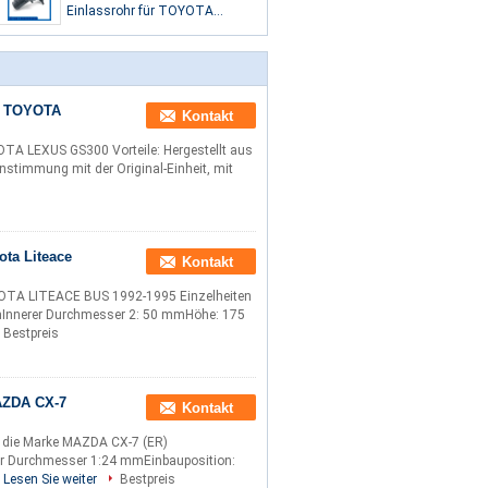
Einlassrohr für TOYOTA
CAMRY SALOON
ür TOYOTA
Kontakt
A LEXUS GS300 Vorteile: Hergestellt aus
instimmung mit der Original-Einheit, mit
ota Liteace
Kontakt
OTA LITEACE BUS 1992-1995 Einzelheiten
mInnerer Durchmesser 2: 50 mmHöhe: 175
Bestpreis
AZDA CX-7
Kontakt
die Marke MAZDA CX-7 (ER)
er Durchmesser 1:24 mmEinbauposition:
Lesen Sie weiter
Bestpreis