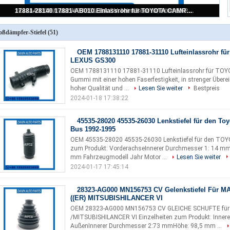
OEM 1788131110 17881-31110 Lufteinlassrohr für TOYOTA LEXUS GS300
oßdämpfer-Stiefel
(51)
OEM 1788131110 17881-31110 Lufteinlassrohr f
LEXUS GS300
OEM 1788131110 17881-31110 Lufteinlassrohr für TOYOT
Gummi mit einer hohen Faserfestigkeit, in strenger Übere
hoher Qualität und ...
Lesen Sie weiter
Bestpreis
2024-01-18 17:38:22
45535-28020 45535-26030 Lenkstiefel für den Toy
Bus 1992-1995
OEM 45535-28020 45535-26030 Lenkstiefel für den TOY
zum Produkt: VorderachseInnerer Durchmesser 1: 14 m
mm Fahrzeugmodell Jahr Motor ...
Lesen Sie weiter
2024-01-17 17:45:14
28323-AG000 MN156753 CV Gelenkstiefel Für M
((ER) MITSUBISHILANCER VI
OEM 28323-AG000 MN156753 CV GLEICHE SCHUFTE für 
/MITSUBISHILANCER VI Einzelheiten zum Produkt: Inner
AußenInnerer Durchmesser 2:73 mmHöhe: 98,5 mm ...