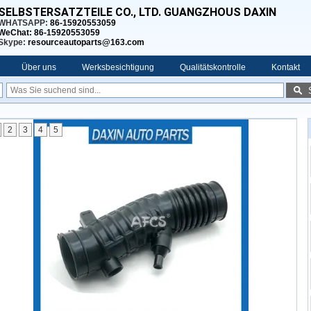
SELBSTERSATZTEILE CO., LTD. GUANGZHOUS DAXIN
WHATSAPP:
86-15920553059
WeChat: 86-15920553059
Skype:
resourceautoparts@163.com
Über uns
Werksbesichtigung
Qualitätskontrolle
Kontakt
2
3
4
5