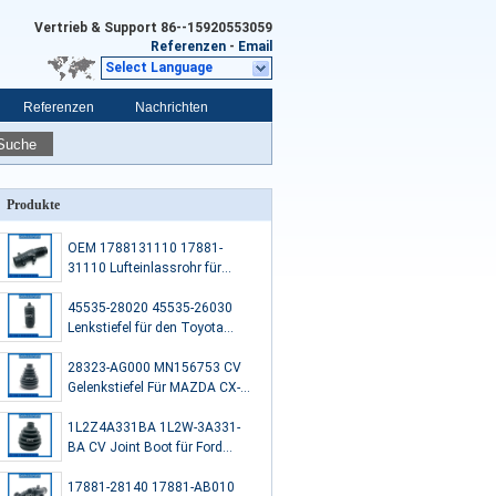
Vertrieb & Support
86--15920553059
Referenzen
-
Email
Select Language
Referenzen
Nachrichten
Suche
Produkte
OEM 1788131110 17881-
31110 Lufteinlassrohr für
TOYOTA LEXUS GS300
45535-28020 45535-26030
Lenkstiefel für den Toyota
Liteace Bus 1992-1995
28323-AG000 MN156753 CV
Gelenkstiefel Für MAZDA CX-7
((ER) MITSUBISHILANCER VI
1L2Z4A331BA 1L2W-3A331-
BA CV Joint Boot für Ford
EXPLORER 4.0 FLEXFUEL
17881-28140 17881-AB010