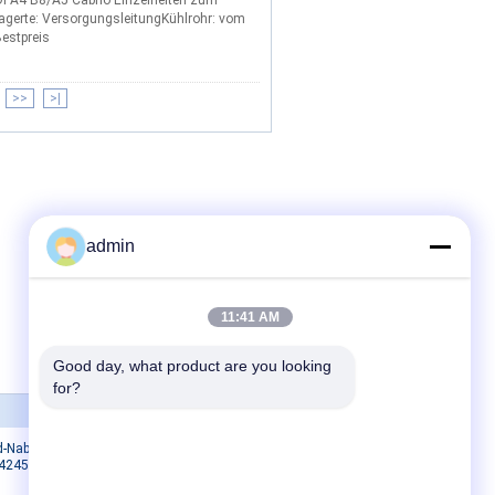
 A4 B8/A5 Cabrio Einzelheiten zum
lagerte: VersorgungsleitungKühlrohr: vom
estpreis
>>
>|
admin
11:41 AM
Good day, what product are you looking 
for?
Kontakt
ad-Naben-
Kontakt
42450-
Angebot anfordern