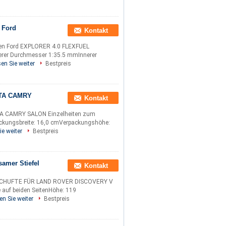
 Ford
Kontakt
en Ford EXPLORER 4.0 FLEXFUEL
nerer Durchmesser 1:35.5 mmInnerer
en Sie weiter
Bestpreis
YOTA CAMRY
Kontakt
A CAMRY SALON Einzelheiten zum
ackungsbreite: 16,0 cmVerpackungshöhe:
ie weiter
Bestpreis
amer Stiefel
Kontakt
SCHUFTE FÜR LAND ROVER DISCOVERY V
 auf beiden SeitenHöhe: 119
en Sie weiter
Bestpreis