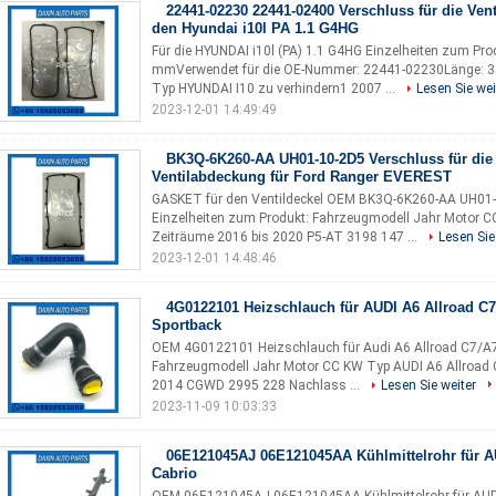
22441-02230 22441-02400 Verschluss für die Ven
den Hyundai i10l PA 1.1 G4HG
Für die HYUNDAI i10l (PA) 1.1 G4HG Einzelheiten zum Pro
mmVerwendet für die OE-Nummer: 22441-02230Länge: 
Typ HYUNDAI I10 zu verhindern1 2007 ...
Lesen Sie wei
2023-12-01 14:49:49
BK3Q-6K260-AA UH01-10-2D5 Verschluss für die
Ventilabdeckung für Ford Ranger EVEREST
GASKET für den Ventildeckel OEM BK3Q-6K260-AA UH01-1
Einzelheiten zum Produkt: Fahrzeugmodell Jahr Motor C
Zeiträume 2016 bis 2020 P5-AT 3198 147 ...
Lesen Sie
2023-12-01 14:48:46
4G0122101 Heizschlauch für AUDI A6 Allroad C7
Sportback
OEM 4G0122101 Heizschlauch für Audi A6 Allroad C7/A7 
Fahrzeugmodell Jahr Motor CC KW Typ AUDI A6 Allroad C
2014 CGWD 2995 228 Nachlass ...
Lesen Sie weiter
2023-11-09 10:03:33
06E121045AJ 06E121045AA Kühlmittelrohr für A
Cabrio