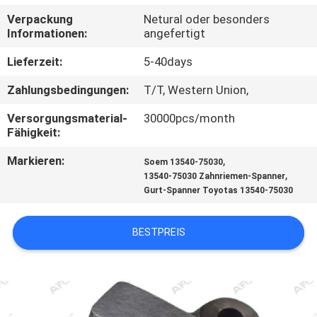
Verpackung
Netural oder besonders
QUALITÄTSKONTROLLE
Informationen:
angefertigt
Lieferzeit:
5-40days
KONTAKT
Zahlungsbedingungen:
T/T, Western Union,
NACHRICHTEN
Versorgungsmaterial-
30000pcs/month
Fähigkeit:
Markieren:
,
ANGEBOT
Soem 13540-75030
,
13540-75030 Zahnriemen-Spanner
ANFORDERN
Gurt-Spanner Toyotas 13540-75030
SITEMAP
BESTPREIS
DATENSCHUTZERKLÄRUNG