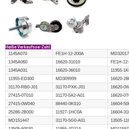
Heiße Verkaufsoe-Zahl:
1145A070
FE1H-12-200A
MD32017
1345A060
16620-31010
FE1H-12-
1345A031
16620-36010
11955-1
11955-ED300
MD309999
16620-28
31170-RB0-J01
31170-PXK-J01
16620-0
27415-0T010
31170-5A2-A01
16620-0T
27415-0W040
88440-0K010
16604-50
25286-2B000
11927-1HC0A
16604-31
MD151447
31170-5G0-A01
13505-11
13505-50030
11955-JD21A
MD11597