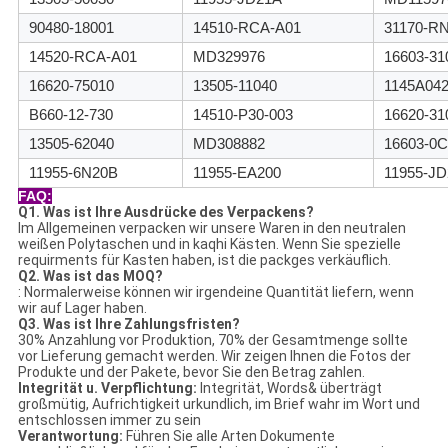
90480-18001
14510-RCA-A01
31170-R
14520-RCA-A01
MD329976
16603-31
16620-75010
13505-11040
1145A04
B660-12-730
14510-P30-003
16620-31
13505-62040
MD308882
16603-0C
11955-6N20B
11955-EA200
11955-J
FAQ:
Q1. Was ist Ihre Ausdrücke des Verpackens?
Im Allgemeinen verpacken wir unsere Waren in den neutralen
weißen Polytaschen und in kaqhi Kästen. Wenn Sie spezielle
requirments für Kasten haben, ist die packges verkäuflich.
Q2. Was ist das MOQ?
: Normalerweise können wir irgendeine Quantität liefern, wenn
wir auf Lager haben.
Q3. Was ist Ihre Zahlungsfristen?
30% Anzahlung vor Produktion, 70% der Gesamtmenge sollte
vor Lieferung gemacht werden. Wir zeigen Ihnen die Fotos der
Produkte und der Pakete, bevor Sie den Betrag zahlen.
Integrität u. Verpflichtung:
Integrität, Words& überträgt
großmütig, Aufrichtigkeit urkundlich, im Brief wahr im Wort und
entschlossen immer zu sein
Verantwortung:
Führen Sie alle Arten Dokumente