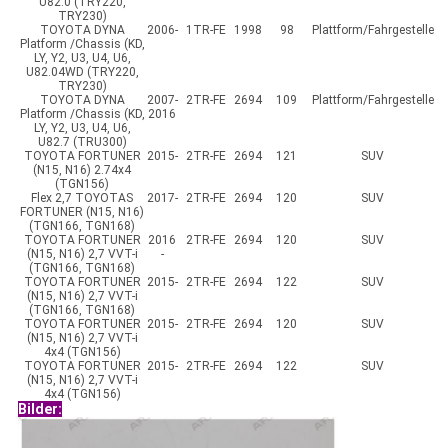
U82.0 (TRY220,
TRY230)
TOYOTA DYNA
2006-
1TR-FE
1998
98
Plattform/Fahrgestelle
Platform /Chassis (KD,
LY, Y2, U3, U4, U6,
U82.04WD (TRY220,
TRY230)
TOYOTA DYNA
2007-
2TR-FE
2694
109
Plattform/Fahrgestelle
Platform /Chassis (KD,
2016
LY, Y2, U3, U4, U6,
U82.7 (TRU300)
TOYOTA FORTUNER
2015-
2TR-FE
2694
121
SUV
(N15, N16) 2.74x4
(TGN156)
Flex 2,7 TOYOTAS
2017-
2TR-FE
2694
120
SUV
FORTUNER (N15, N16)
(TGN166, TGN168)
TOYOTA FORTUNER
2016
2
TR-FE
2694
120
SUV
(N15, N16) 2,7 VVT-i
-
(TGN166, TGN168)
TOYOTA FORTUNER
2015-
2TR-FE
2694
122
SUV
(N15, N16) 2,7 VVT-i
(TGN166, TGN168)
TOYOTA FORTUNER
2015-
2TR-FE
2694
120
SUV
(N15, N16) 2,7 VVT-i
4x4 (TGN156)
TOYOTA FORTUNER
2015-
2TR-FE
2694
122
SUV
(N15, N16) 2,7 VVT-i
4x4 (TGN156)
Bilder: