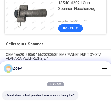
13540-62021 Gurt-
Spanner-Flaschenzug
negotiable MOQ:5PCS
KONTAKT
Selbstgurt-Spanner
OEM 16620-28050 1662028050 RIEMSPANNER FÜR TOYOTA
ALPHARD/VELLFIRE(H2)2.4
Zoey
54.90mm Außendurchmesser Mazdaspeed 6 Alternator mit 7
Rillen
Die in Absatz 1 genannten Bedingungen gelten nicht für die
6:45 AM
Verwendung von Zellstoff, der in der Zellstoffverarbeitung
verwendet wird.0
Good day, what product are you looking for?
Beliebte Kategorien
Alle