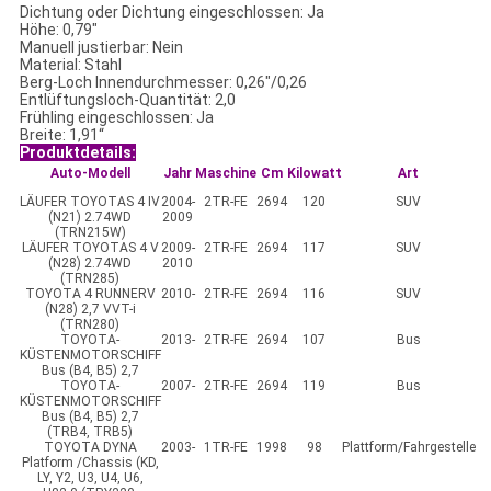
Dichtung oder Dichtung eingeschlossen: Ja
Höhe: 0,79"
Manuell justierbar: Nein
Material: Stahl
Berg-Loch Innendurchmesser: 0,26"/0,26
Entlüftungsloch-Quantität: 2,0
Frühling eingeschlossen: Ja
Breite: 1,91“
Produktdetails:
Auto-Modell
Jahr
Maschine
Cm
Kilowatt
Art
LÄUFER TOYOTAS 4 IV
2004-
2TR-FE
2694
120
SUV
(N21) 2.74WD
2009
(TRN215W)
LÄUFER TOYOTAS 4 V
2009-
2TR-FE
2694
117
SUV
(N28) 2.74WD
2010
(TRN285)
TOYOTA 4 RUNNERV
2010-
2TR-FE
2694
116
SUV
(N28) 2,7 VVT-i
(TRN280)
TOYOTA-
2013-
2TR-FE
2694
107
Bus
KÜSTENMOTORSCHIFF
Bus (B4, B5) 2,7
TOYOTA-
2007-
2TR-FE
2694
119
Bus
KÜSTENMOTORSCHIFF
Bus (B4, B5) 2,7
(TRB4, TRB5)
TOYOTA DYNA
2003-
1TR-FE
1998
98
Plattform/Fahrgestelle
Platform /Chassis (KD,
LY, Y2, U3, U4, U6,