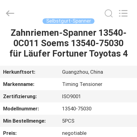
AUTO
SPARE
PARTS
CO.,
LTD.
Selbstgurt-Spanner
All
Rights
Reserved.
Zahnriemen-Spanner 13540-
ZU
0C011 Soems 13540-75030
HAUSE
für Läufer Fortuner Toyotas 4
PRODUKTE
Herkunftsort:
Guangzhou, China
VIDEOS
Markenname:
Timing Tensioner
Zertifizierung:
ISO9001
ÜBER
Modellnummer:
13540-75030
UNS
Min Bestellmenge:
5PCS
WERKSBESICHTIGUNG
Preis:
negotiable