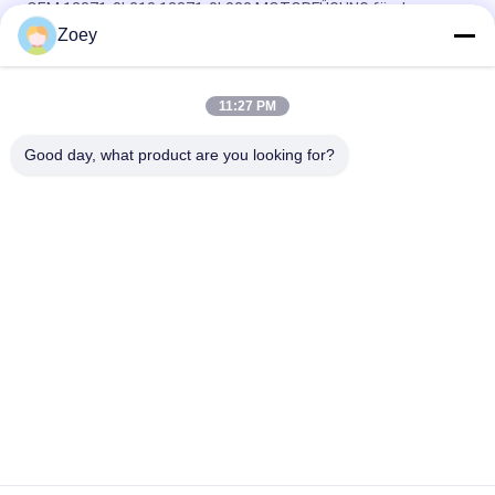
OEM 12371-0L210 12371-0L020 MOTORFÜGUNG für den
Toyota HILUXVIII Pickup
Zoey
OEM 12361-31210 1236131210 MOTORFESTUNG für TOYOTA
ALPHARD / VELLFIRE
11:27 PM
OEM 12305-0P010 12305-31070
Good day, what product are you looking for?
Beliebte Kategorien
Alle
Geländewagen-
Selbstsuspendierungsteile
Suspendierungsteile
MERCEDES-
Bmw-
BENZsuspendierungsteile
Suspendierungsteile
Auto-
Auto-Motorträger
Suspendierungs-
Buchse
Suspendierungs-
Stoßdämpfer-Stiefel
Spreize-Montage