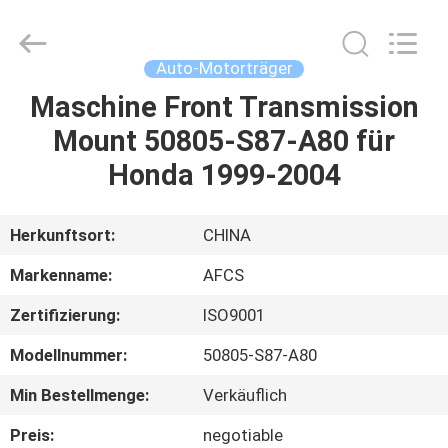
AUTO
SPARE
PARTS
CO.,
LTD.
Auto-Motorträger
All
Rights
Reserved.
Maschine Front Transmission
ZU
Mount 50805-S87-A80 für
HAUSE
Honda 1999-2004
PRODUKTE
Herkunftsort:
CHINA
VIDEOS
Markenname:
AFCS
Zertifizierung:
ISO9001
ÜBER
Modellnummer:
50805-S87-A80
UNS
Min Bestellmenge:
Verkäuflich
WERKSBESICHTIGUNG
Preis:
negotiable