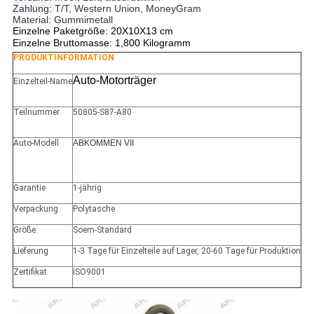
Zahlung:
T/T, Western Union, MoneyGram
Material: Gummimetall
Einzelne Paketgröße: 20X10X13 cm
Einzelne Bruttomasse: 1,800 Kilogramm
PRODUKTINFORMATION
Auto-Motorträger
Einzelteil-Name
Teilnummer
50805-S87-A80
Auto-Modell
ABKOMMEN VII
Garantie
1-jährig
Verpackung
Polytasche
Größe:
Soem-Standard
Lieferung
1-3 Tage für Einzelteile auf Lager, 20-60 Tage für Produktion
Zertifikat
ISO9001