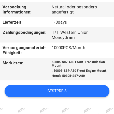
Verpackung
Netural oder besonders
QUALITÄTSKONTROLLE
Informationen:
angefertigt
Lieferzeit:
1-8days
KONTAKT
Zahlungsbedingungen:
T/T, Western Union,
MoneyGram
NACHRICHTEN
Versorgungsmaterial-
10000PCS/Month
Fähigkeit:
ANGEBOT
Markieren:
50805-S87-A80 Front Transmission
Mount
ANFORDERN
,
,
50805-S87-A80 Front Engine Mount
Honda 50805-S87-A80
SITEMAP
BESTPREIS
DATENSCHUTZERKLÄRUNG