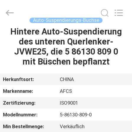
AUTO
SPARE
PARTS
CO.,
LTD.
Auto-Suspendierungs-Buchse
All
Rights
Reserved.
Hintere Auto-Suspendierung
ZU
des unteren Querlenker-
HAUSE
JVWE25, die 5 86130 809 0
PRODUKTE
mit Büschen bepflanzt
VIDEOS
Herkunftsort:
CHINA
Markenname:
AFCS
ÜBER
Zertifizierung:
ISO9001
UNS
Modellnummer:
5-86130-809-0
WERKSBESICHTIGUNG
Min Bestellmenge:
Verkäuflich