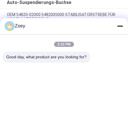
Auto-Suspendierungs-Buchse
OEM 54820-02000 5482005000 STABILISATORSTREBE FÜR
HYUNDAI ATOS(MX)1.0i
Zoey
OEM FL3Z3084B FL3Z3085B FL343A188A ARM BUSH für den
Ford F-150 erweitert
2:32 PM
OEM FL3Z3050B FL3Z-3050-C KUGELGELENK FÜR FORD F-150 /
EXPEDITION
Good day, what product are you looking for?
Beliebte Kategorien
Alle
Geländewagen-
Selbstsuspendierungsteile
Suspendierungsteile
MERCEDES-
Bmw-
BENZsuspendierungsteile
Suspendierungsteile
Auto-
Auto-Motorträger
Suspendierungs-