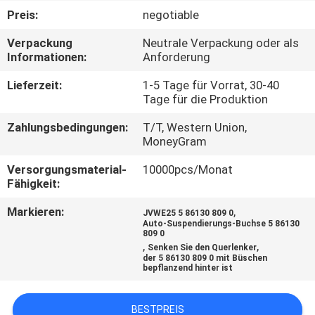
Preis:
negotiable
QUALITÄTSKONTROLLE
Verpackung
Neutrale Verpackung oder als
Informationen:
Anforderung
KONTAKT
Lieferzeit:
1-5 Tage für Vorrat, 30-40
Tage für die Produktion
NACHRICHTEN
Zahlungsbedingungen:
T/T, Western Union,
MoneyGram
ANGEBOT
Versorgungsmaterial-
10000pcs/Monat
Fähigkeit:
ANFORDERN
Markieren:
,
JVWE25 5 86130 809 0
Auto-Suspendierungs-Buchse 5 86130
SITEMAP
809 0
,
,
Senken Sie den Querlenker
der 5 86130 809 0 mit Büschen
bepflanzend hinter ist
DATENSCHUTZERKLÄRUNG
BESTPREIS