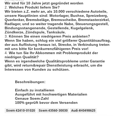
Wir sind für 10 Jahre jetzt gegründet worden
2.
Welches Produkt liefern Sie?
Wir bieten z.Z. mehr an, als 10.000 verschiedene Autoteile,
unsere Hauptlinien sind: Motorlager, Buchse, Spreizeberg,
Querlenker, Bremsbeläge, Bremsscheibe, Bremstasterzirkel,
Radlager, und so weiter tragende Nabe, Steuerungsgestell,
Bindungsstangenende, Gestellende, Kugelgelenk,
Zündkerze, Zündspule, Tanksäule.
3.
Können Sie einen niedrigeren Preis anbieten?
Wenn Sie haben, schlug ein viel größerer Quantitätsauftrag,
der aus Auflistung heraus ist, Strecke, in Verbindung treten
mit uns bitte für konkurrenzfähigeren Preis vor!
4.
Wie tun Sie Ihr Abkommen mit Problemprodukt der
niedrigen Qualität?
Wenn es irgendwelche Qualitätsprobleme unter Garantie
gibt, wird return&repair Dienstleistung erbracht, um die
Interessen von Kunden zu schützen.
Beschreibungen:
Einfach zu installieren
Ausgeführt mit hochwertigen Materialien
Genaue Soem-Zahl
100% geprüft bevor dem Versenden
Soem 42410-01020
Soem 43560-30030
Audi 4H0498625