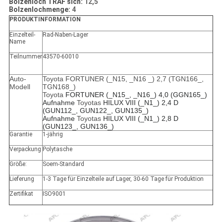
Bolzenloch TRAF sich:
12,5
Bolzenlochmenge:
4
PRODUKTINFORMATION
Einzelteil-
Rad-Naben-Lager
Name
Teilnummer
43570-60010
Auto-
Toyota FORTUNER (_N15, _N16 _) 2,7 (TGN166_,
Modell
TGN168_)
Toyota
FORTUNER (_N15_, _N16_) 4,0 (GGN165_)
Aufnahme
Toyotas
HILUX VIII (_N1_) 2,4 D
(GUN112_, GUN122_, GUN135_)
Aufnahme
Toyotas
HILUX VIII (_N1_) 2,8 D
(GUN123_, GUN136_)
Garantie
1-jährig
Verpackung
Polytasche
Größe:
Soem-Standard
Lieferung
1-3 Tage für Einzelteile auf Lager, 30-60 Tage für Produktion
Zertifikat
ISO9001