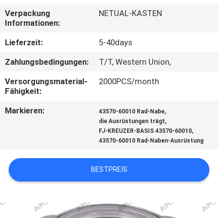
Verpackung
NETUAL-KASTEN
QUALITÄTSKONTROLLE
Informationen:
Lieferzeit:
5-40days
KONTAKT
Zahlungsbedingungen:
T/T, Western Union,
NACHRICHTEN
Versorgungsmaterial-
2000PCS/month
Fähigkeit:
Markieren:
,
ANGEBOT
43570-60010 Rad-Nabe
,
die Ausrüstungen trägt
ANFORDERN
,
FJ-KREUZER-BASIS 43570-60010
43570-60010 Rad-Naben-Ausrüstung
SITEMAP
BESTPREIS
DATENSCHUTZERKLÄRUNG