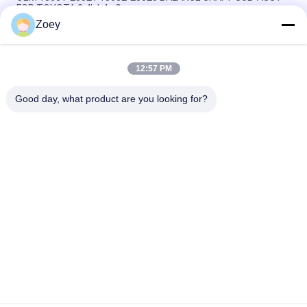
FOR TOYOTA 2.4L L4 - Gas
Zoey
OEM 2345A015 MR995034 CLUTCH MASTER ZYLINDER für
MITSUBISHI L200/TRITON
12:57 PM
OEM 13810-PWA-003 13810-PWA-000 Gürtelpulle, Kurbelwelle
für HONDA ACCORD IV
Good day, what product are you looking for?
Beliebte Kategorien
Alle
Geländewagen-
Selbstsuspendierungsteile
Suspendierungsteile
MERCEDES-
Bmw-
BENZsuspendierungsteile
Suspendierungsteile
Auto-
Auto-Motorträger
Suspendierungs-
Buchse
Suspendierungs-
Stoßdämpfer-Stiefel
Spreize-Montage