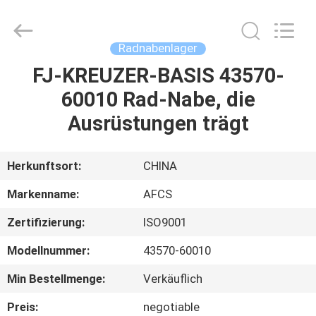
AUTO
SPARE
PARTS
CO.,
LTD.
Radnabenlager
All
Rights
Reserved.
FJ-KREUZER-BASIS 43570-
ZU
60010 Rad-Nabe, die
HAUSE
Ausrüstungen trägt
PRODUKTE
Herkunftsort:
CHINA
VIDEOS
Markenname:
AFCS
Zertifizierung:
ISO9001
ÜBER
Modellnummer:
43570-60010
UNS
Min Bestellmenge:
Verkäuflich
WERKSBESICHTIGUNG
Preis:
negotiable