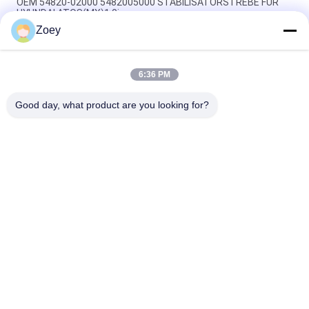
OEM 54820-02000 5482005000 STABILISATORSTREBE FÜR
HYUNDAI ATOS(MX)1.0i
Zoey
OEM FL3Z3084B FL3Z3085B FL343A188A ARM BUSH für den
Ford F-150 erweitert
6:36 PM
OEM FL3Z3050B FL3Z-3050-C KUGELGELENK FÜR FORD F-150 /
EXPEDITION
Good day, what product are you looking for?
Beliebte Kategorien
Alle
Geländewagen-
Selbstsuspendierungsteile
Suspendierungsteile
MERCEDES-
Bmw-
BENZsuspendierungsteile
Suspendierungsteile
Auto-
Auto-Motorträger
Suspendierungs-
Buchse
Suspendierungs-
Stoßdämpfer-Stiefel
Spreize-Montage