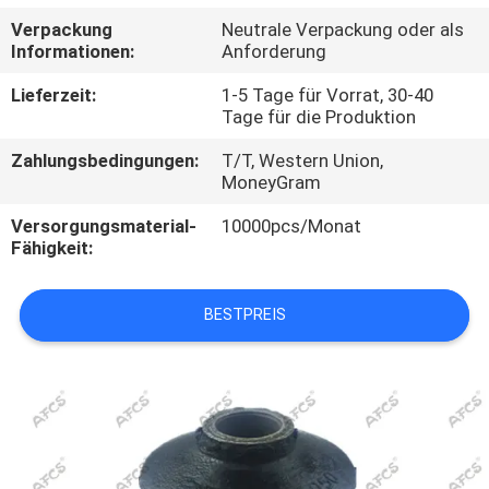
Verpackung
Neutrale Verpackung oder als
QUALITÄTSKONTROLLE
Informationen:
Anforderung
Lieferzeit:
1-5 Tage für Vorrat, 30-40
KONTAKT
Tage für die Produktion
Zahlungsbedingungen:
T/T, Western Union,
NACHRICHTEN
MoneyGram
Versorgungsmaterial-
10000pcs/Monat
Fähigkeit:
ANGEBOT
ANFORDERN
BESTPREIS
SITEMAP
DATENSCHUTZERKLÄRUNG