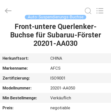
AUTO
SPARE
PARTS
CO.,
LTD.
Auto-Suspendierungs-Buchse
All
Rights
Reserved.
Front-untere Querlenker-
ZU
Buchse für Subaruu-Förster
HAUSE
20201-AA030
PRODUKTE
Herkunftsort:
CHINA
VIDEOS
Markenname:
AFCS
Zertifizierung:
ISO9001
ÜBER
Modellnummer:
20201-AA050
UNS
Min Bestellmenge:
Verkäuflich
WERKSBESICHTIGUNG
Preis:
negotiable