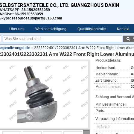
SELBSTERSATZTEILE CO., LTD. GUANGZHOUS DAXIN
WHATSAPP:
86-15920553059
WeChat: 86-15920553059
Skype:
resourceautoparts@163.com
Über uns
Werksbesichtigung
Qualitätskontrolle
Kontakt
pendierungsteile
2223302401/2223302301 Arm W222 Front Right Lower Alum
23302401/2223302301 Arm W222 Front Right Lower Alumin
Produktdetails:
Herkunftsort:
G
Markenname:
A
Zertifizierung:
I
Modellnummer:
2
Zahlung und Versand 
Min Bestellmenge:
Preis:
Verpackung Information
Lieferzeit: