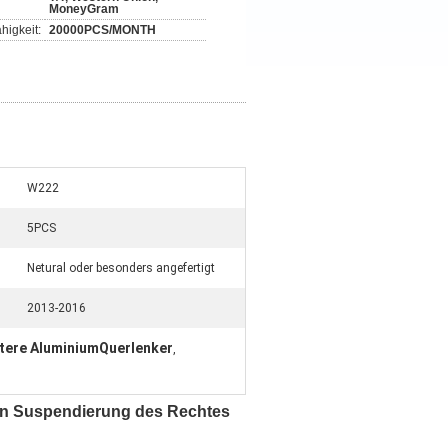
MoneyGram
higkeit:
20000PCS/MONTH
W222
5PCS
Netural oder besonders angefertigt
2013-2016
tere AluminiumQuerlenker
,
en Suspendierung des Rechtes