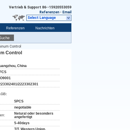
Vertrieb & Support
86--15920553059
Referenzen
-
Email
Select Language
Referenzen
Nachrichten
Suche
inum Control
um Control
uangzhou, China
FCS
SO9001
223302401/2223302301
AGB:
5PCS
negotiable
Netural oder besonders
en:
angefertigt
5-40days
T/T, Western Union,