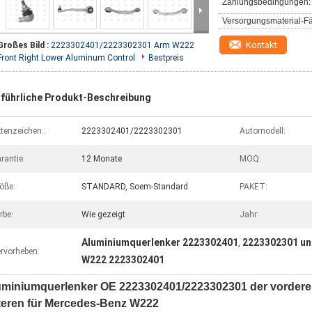
Zahlungsbedingungen:
Versorgungsmaterial-Fä
Kontakt
Großes Bild :
2223302401/2223302301 Arm W222
Front Right Lower Aluminum Control
Bestpreis
führliche Produkt-Beschreibung
tenzeichen.:
2223302401/2223302301
Automodell:
rantie:
12 Monate
MOQ:
öße:
STANDARD, Soem-Standard
PAKET:
rbe:
Wie gezeigt
Jahr:
Aluminiumquerlenker 2223302401
2223302301 un
,
rvorheben:
W222 2223302401
uminiumquerlenker OE 2223302401/2223302301 der vorder
teren für Mercedes-Benz W222