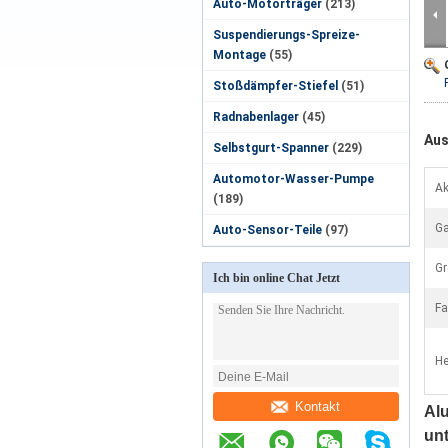
Auto-Motorträger
(213)
Suspendierungs-Spreize-
Montage
(55)
Stoßdämpfer-Stiefel
(51)
Radnabenlager
(45)
Aus
Selbstgurt-Spanner
(229)
Automotor-Wasser-Pumpe
Ak
(189)
Ga
Auto-Sensor-Teile
(97)
Gr
Ich bin online Chat Jetzt
Fa
He
Kontakt
Al
un