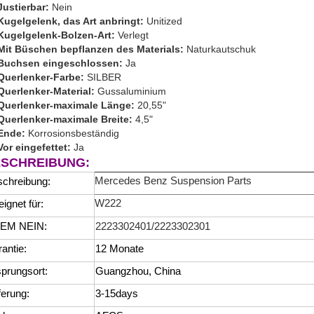
Justierbar:
Nein
Kugelgelenk, das Art anbringt:
Unitized
Kugelgelenk-Bolzen-Art:
Verlegt
Mit Büschen bepflanzen des Materials:
Naturkautschuk
Buchsen eingeschlossen:
Ja
Querlenker-Farbe:
SILBER
Querlenker-Material:
Gussaluminium
Querlenker-maximale Länge:
20,55"
Querlenker-maximale Breite:
4,5"
Ende:
Korrosionsbeständig
Vor eingefettet:
Ja
SCHREIBUNG:
Mercedes Benz Suspension Parts
chreibung:
W222
ignet für:
EM NEIN:
2223302401/2223302301
antie:
12 Monate
prungsort:
Guangzhou, China
ferung:
3-15days