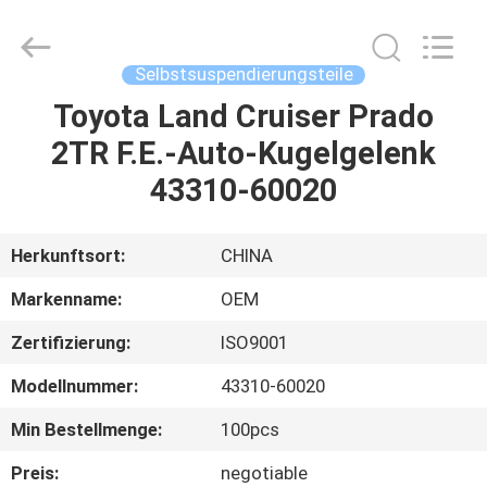
AUTO
SPARE
PARTS
CO.,
LTD.
Selbstsuspendierungsteile
All
Rights
Reserved.
Toyota Land Cruiser Prado
ZU
2TR F.E.-Auto-Kugelgelenk
HAUSE
43310-60020
PRODUKTE
Herkunftsort:
CHINA
VIDEOS
Markenname:
OEM
Zertifizierung:
ISO9001
ÜBER
Modellnummer:
43310-60020
UNS
Min Bestellmenge:
100pcs
WERKSBESICHTIGUNG
Preis:
negotiable