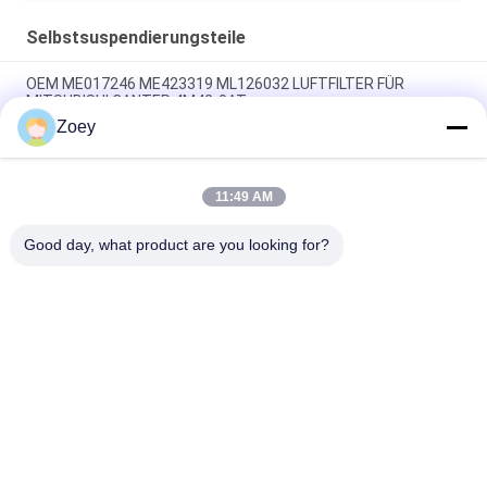
Selbstsuspendierungsteile
OEM ME017246 ME423319 ML126032 LUFTFILTER FÜR
MITSUBISHI CANTER 4M42-0AT
Zoey
OEM MB120298 MB120476 Luftfilter für MITSUBISHI CANTER
4D31T
11:49 AM
AB31-3084-AD AB31-3091-AD Querlenker für Ford Ranger
(TKE) 2.2
Good day, what product are you looking for?
Beliebte Kategorien
Alle
Geländewagen-
Selbstsuspendierungsteile
Suspendierungsteile
MERCEDES-
Bmw-
BENZsuspendierungsteile
Suspendierungsteile
Auto-