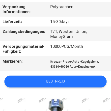
Verpackung
Polytaschen
QUALITÄTSKONTROLLE
Informationen:
Lieferzeit:
15-30days
KONTAKT
Zahlungsbedingungen:
T/T, Western Union,
MoneyGram
NACHRICHTEN
Versorgungsmaterial-
10000PCS/Month
Fähigkeit:
ANGEBOT
Markieren:
,
Kreuzer Prado-Auto-Kugelgelenk
ANFORDERN
43310-60020 Auto-Kugelgelenk
SITEMAP
BESTPREIS
DATENSCHUTZERKLÄRUNG