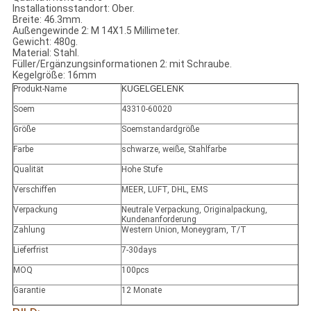
Installationsstandort: Ober.
Breite: 46.3mm.
Außengewinde 2: M 14X1.5 Millimeter.
Gewicht: 480g.
Material: Stahl.
Füller/Ergänzungsinformationen 2: mit Schraube.
Kegelgröße: 16mm
Produkt-Name
KUGELGELENK
Soem
43310-60020
Größe
Soemstandardgröße
Farbe
schwarze, weiße, Stahlfarbe
Qualität
Hohe Stufe
Verschiffen
MEER, LUFT, DHL, EMS
Verpackung
Neutrale Verpackung, Originalpackung,
Kundenanforderung
Zahlung
Western Union, Moneygram, T/T
Lieferfrist
7-30days
MOQ
100pcs
Garantie
12 Monate