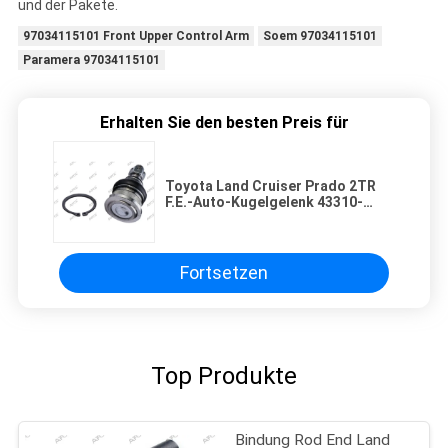
und der Pakete.
97034115101 Front Upper Control Arm
Soem 97034115101
Paramera 97034115101
Erhalten Sie den besten Preis für
Toyota Land Cruiser Prado 2TR
F.E.-Auto-Kugelgelenk 43310-
60020
Fortsetzen
Top Produkte
Bindung Rod End Land