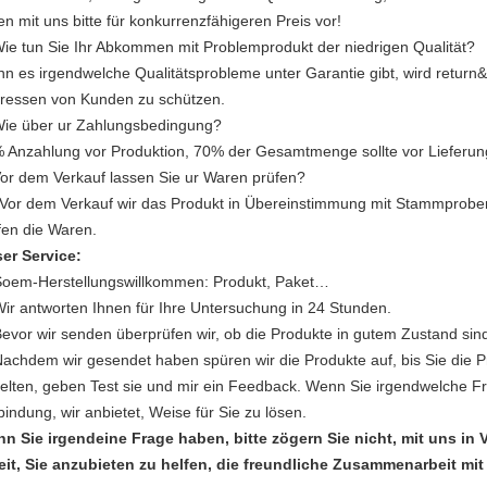
ten mit uns bitte für konkurrenzfähigeren Preis vor!
Wie tun Sie Ihr Abkommen mit Problemprodukt der niedrigen Qualität?
n es irgendwelche Qualitätsprobleme unter Garantie gibt, wird return&r
eressen von Kunden zu schützen.
Wie über ur Zahlungsbedingung?
 Anzahlung vor Produktion, 70% der Gesamtmenge sollte vor Lieferu
Vor dem Verkauf lassen Sie ur Waren prüfen?
 Vor dem Verkauf wir das Produkt in Übereinstimmung mit Stammproben
fen die Waren.
er Service:
Soem-Herstellungswillkommen: Produkt, Paket…
Wir antworten Ihnen für Ihre Untersuchung in 24 Stunden.
Bevor wir senden überprüfen wir, ob die Produkte in gutem Zustand sin
Nachdem wir gesendet haben spüren wir die Produkte auf, bis Sie die P
ielten, geben Test sie und mir ein Feedback. Wenn Sie irgendwelche Fra
bindung, wir anbietet, Weise für Sie zu lösen.
n Sie irgendeine Frage haben, bitte zögern Sie nicht, mit uns in 
eit, Sie anzubieten zu helfen, die freundliche Zusammenarbeit mi