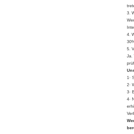
tre
3. 
Wen
Int
4. 
30%
5. 
Ja.
prü
Uns
1· 
2· 
3· 
4· 
erh
Ver
Wen
ber