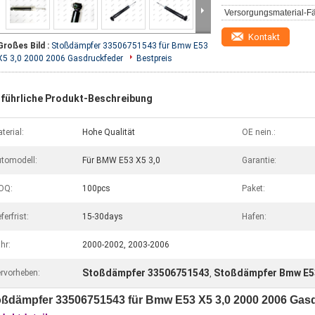
Versorgungsmaterial-Fä
Kontakt
Großes Bild :
Stoßdämpfer 33506751543 für Bmw E53
X5 3,0 2000 2006 Gasdruckfeder
Bestpreis
führliche Produkt-Beschreibung
terial:
Hohe Qualität
OE nein.:
tomodell:
Für BMW E53 X5 3,0
Garantie:
OQ:
100pcs
Paket:
eferfrist:
15-30days
Hafen:
hr:
2000-2002, 2003-2006
Stoßdämpfer 33506751543
Stoßdämpfer Bmw E5
rvorheben:
,
oßdämpfer 33506751543 für Bmw E53 X5 3,0 2000 2006 Gas