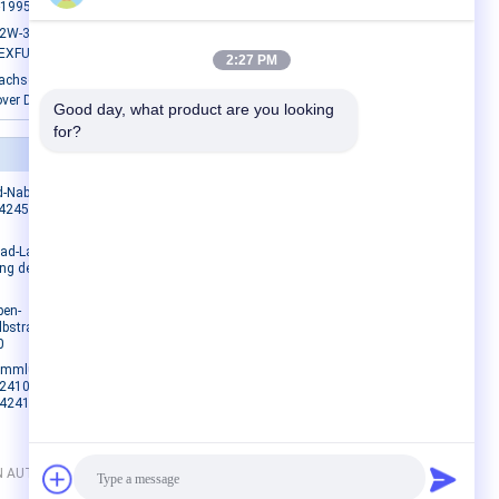
-1995
W-3A331-BA CV Joint Boot für Ford
LEXFUEL
2:27 PM
achse Beide Seiten CV-Gemeinsamer
over Discovery V
Good day, what product are you looking 
for?
Kontakt
ad-Naben-
Kontakt
42450-
Angebot anfordern
E-Mail
ad-Lager-
g des Auto-
Sitemap
Mobile Seite
ben-
bstrad-
0
sammlung
2410-42010
42410-
N AUTO SPARE PARTS CO., LTD. All Rights