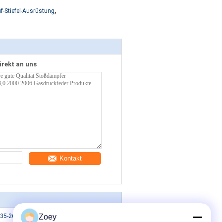
,
-Stiefel-Ausrüstung
irekt an uns
Kontakt
5-26030 Lenkstiefel für den Toyota
Zoey