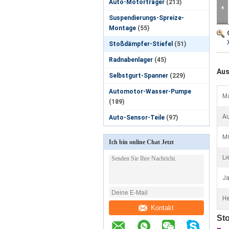
Auto-Motorträger
(213)
Suspendierungs-Spreize-
Montage
(55)
Stoßdämpfer-Stiefel
(51)
Radnabenlager
(45)
Aus
Selbstgurt-Spanner
(229)
Automotor-Wasser-Pumpe
Ma
(189)
Au
Auto-Sensor-Teile
(97)
M
Ich bin online Chat Jetzt
Li
Ja
He
Kontakt
St