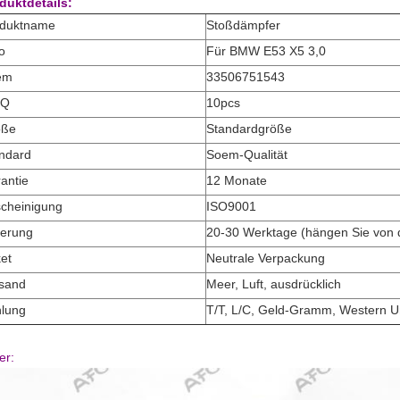
duktdetails:
oduktname
Stoßdämpfer
o
Für BMW E53 X5 3,0
em
33506751543
Q
10pcs
öße
Standardgröße
ndard
Soem-Qualität
antie
12 Monate
cheinigung
ISO9001
ferung
20-30 Werktage (hängen Sie von d
et
Neutrale Verpackung
sand
Meer, Luft, ausdrücklich
lung
T/T, L/C, Geld-Gramm, Western U
er: