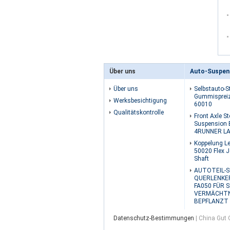
Über uns
Auto-Suspen
Über uns
Selbstauto-S
Gummispreiz
Werksbesichtigung
60010
Qualitätskontrolle
Front Axle St
Suspension 
4RUNNER LA
Koppelung L
50020 Flex Jo
Shaft
AUTOTEIL-S
QUERLENKER
FA050 FÜR 
VERMÄCHTN
BEPFLANZT
Datenschutz-Bestimmungen
| China Gut