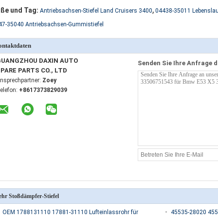
,
ße und Tag:
Antriebsachsen-Stiefel Land Cruisers 3400
04438-35011 Lebenslauf
47-35040 Antriebsachsen-Gummistiefel
ntaktdaten
GUANGZHOU DAXIN AUTO
Senden Sie Ihre Anfrage d
PARE PARTS CO., LTD
nsprechpartner:
Zoey
elefon:
+8617373829039
hr Stoßdämpfer-Stiefel
OEM 1788131110 17881-31110 Lufteinlassrohr für
45535-28020 4553