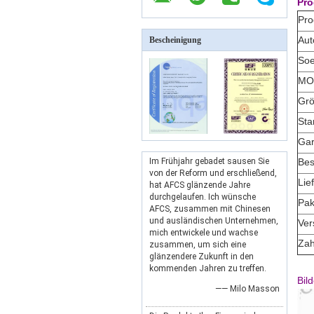
Pro
Pr
Aut
Bescheinigung
So
MO
Gr
Sta
Gar
Im Frühjahr gebadet sausen Sie
Bes
von der Reform und erschließend,
Lie
hat AFCS glänzende Jahre
durchgelaufen. Ich wünsche
Pak
AFCS, zusammen mit Chinesen
und ausländischen Unternehmen,
Ver
mich entwickele und wachse
Zah
zusammen, um sich eine
glänzendere Zukunft in den
kommenden Jahren zu treffen.
Bild
—— Milo Masson