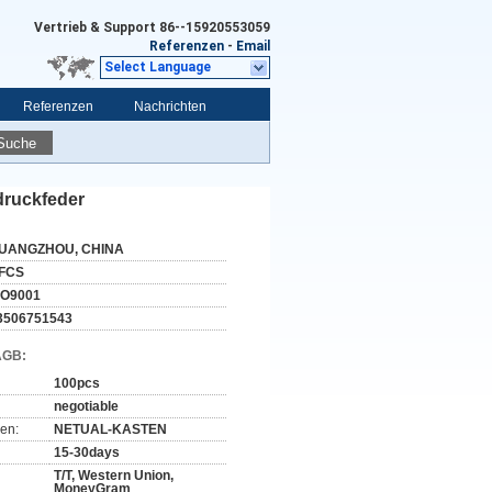
Vertrieb & Support
86--15920553059
Referenzen
-
Email
Select Language
Referenzen
Nachrichten
Suche
druckfeder
UANGZHOU, CHINA
FCS
SO9001
3506751543
AGB:
100pcs
negotiable
en:
NETUAL-KASTEN
15-30days
T/T, Western Union,
MoneyGram