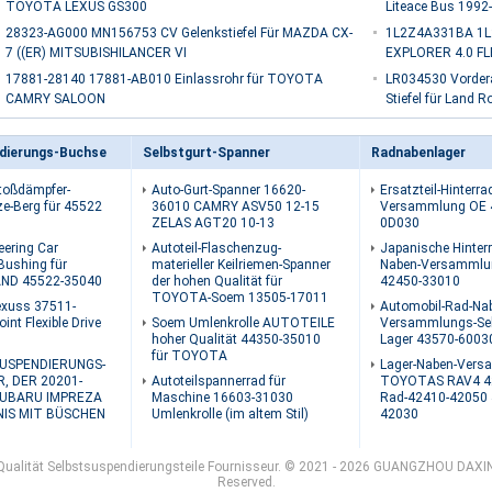
TOYOTA LEXUS GS300
Liteace Bus 1992
28323-AG000 MN156753 CV Gelenkstiefel Für MAZDA CX-
1L2Z4A331BA 1L2
7 ((ER) MITSUBISHILANCER VI
EXPLORER 4.0 F
17881-28140 17881-AB010 Einlassrohr für TOYOTA
LR034530 Vorder
CAMRY SALOON
Stiefel für Land R
dierungs-Buchse
Selbstgurt-Spanner
Radnabenlager
toßdämpfer-
Auto-Gurt-Spanner 16620-
Ersatzteil-Hinterr
e-Berg für 45522
36010 CAMRY ASV50 12-15
Versammlung OE 
ZELAS AGT20 10-13
0D030
eering Car
Autoteil-Flaschenzug-
Japanische Hinterr
Bushing für
materieller Keilriemen-Spanner
Naben-Versammlun
ND 45522-35040
der hohen Qualität für
42450-33010
TOYOTA-Soem 13505-17011
exuss 37511-
Automobil-Rad-Na
int Flexible Drive
Soem Umlenkrolle AUTOTEILE
Versammlungs-Sel
hoher Qualität 44350-35010
Lager 43570-6003
für TOYOTA
USPENDIERUNGS-
Lager-Naben-Ver
, DER 20201-
Autoteilspannerrad für
TOYOTAS RAV4 4
SUBARU IMPREZA
Maschine 16603-31030
Rad-42410-42050 
IS MIT BÜSCHEN
Umlenkrolle (im altem Stil)
42030
 Qualität Selbstsuspendierungsteile Fournisseur. © 2021 - 2026 GUANGZHOU DAXI
Reserved.