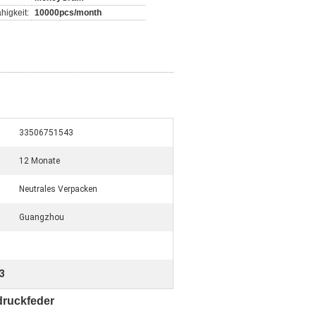
higkeit:
10000pcs/month
33506751543
12 Monate
Neutrales Verpacken
Guangzhou
3
druckfeder