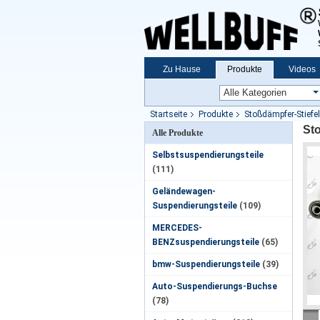
Zu Hause
Produkte
Videos
Startseite
Produkte
Stoßdämpfer-Stiefel
St
Alle Produkte
Selbstsuspendierungsteile
(111)
Geländewagen-
Suspendierungsteile
(109)
MERCEDES-
BENZsuspendierungsteile
(65)
bmw-Suspendierungsteile
(39)
Auto-Suspendierungs-Buchse
(78)