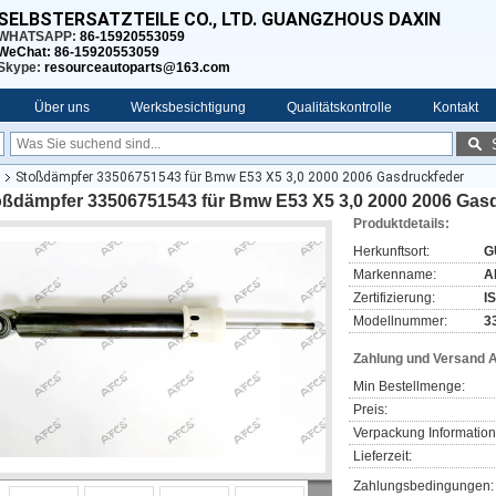
SELBSTERSATZTEILE CO., LTD. GUANGZHOUS DAXIN
WHATSAPP:
86-15920553059
WeChat: 86-15920553059
Skype:
resourceautoparts@163.com
Über uns
Werksbesichtigung
Qualitätskontrolle
Kontakt
Stoßdämpfer 33506751543 für Bmw E53 X5 3,0 2000 2006 Gasdruckfeder
oßdämpfer 33506751543 für Bmw E53 X5 3,0 2000 2006 Gas
Produktdetails:
Herkunftsort:
G
Markenname:
A
Zertifizierung:
I
Modellnummer:
3
Zahlung und Versand 
Min Bestellmenge:
Preis:
Verpackung Information
Lieferzeit:
Zahlungsbedingungen: