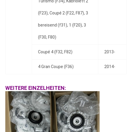
Turismo (F34), Kabriolett 2
(F23), Coupé 2 (F22, F87), 3
bereisend (f31), 1 (F20), 3
(F30, F80)
Coupé 4 (F32, F82)
2013-
4 Gran Coupe (F36)
2014-
WEITERE EINZELHEITEN: