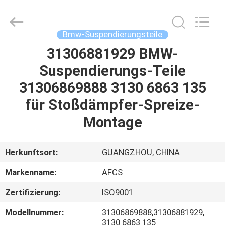
AUTO
SPARE
PARTS
CO.,
LTD.
Bmw-Suspendierungsteile
All
Rights
Reserved.
31306881929 BMW-
ZU
Suspendierungs-Teile
HAUSE
31306869888 3130 6863 135
PRODUKTE
für Stoßdämpfer-Spreize-
Montage
VIDEOS
Herkunftsort:
GUANGZHOU, CHINA
ÜBER
Markenname:
AFCS
UNS
Zertifizierung:
ISO9001
WERKSBESICHTIGUNG
Modellnummer:
31306869888,31306881929,
3130 6863 135