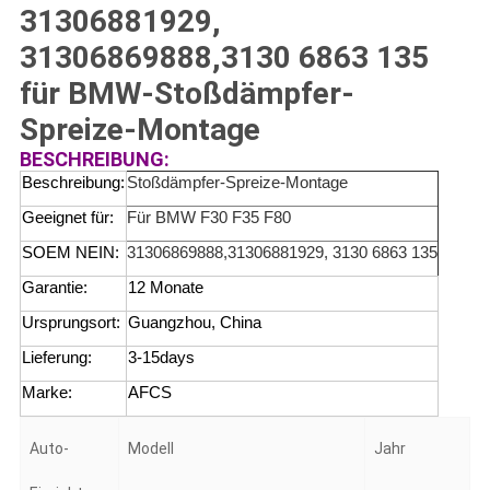
31306881929,
31306869888,3130 6863 135
für BMW-Stoßdämpfer-
Spreize-Montage
BESCHREIBUNG:
Beschreibung:
Stoßdämpfer-Spreize-Montage
Geeignet für:
Für BMW F30 F35 F80
SOEM NEIN:
31306869888,31306881929, 3130 6863 135
Garantie:
12 Monate
Ursprungsort:
Guangzhou, China
Lieferung:
3-15days
Marke:
AFCS
Auto-
Modell
Jahr