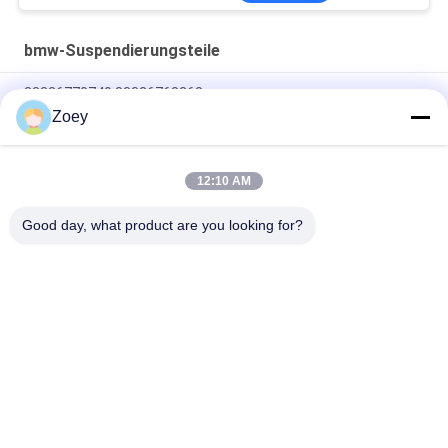
bmw-Suspendierungsteile
33326770749 33326768268
Zoey
11518635089 11518625097 Wasserpumpe für BMW X5 / BMW
Z4 Roadster
12:10 AM
31126775145 31124083313 Aufhängung für BMW 5 Gran
Turismo / BMW 7
Good day, what product are you looking for?
Beliebte Kategorien
Alle
Geländewagen-
Selbstsuspendierungsteile
Suspendierungsteile
MERCEDES-
Bmw-
BENZsuspendierungsteile
Suspendierungsteile
Auto-