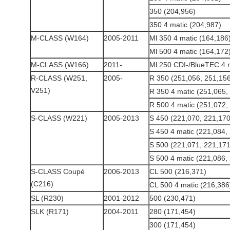
350 (204,956)
350 4 matic (204,987)
M-CLASS (W164)
2005-2011
Ml 350 4 matic (164,186
Ml 500 4 matic (164,172
M-CLASS (W166)
2011-
Ml 250 CDI-/BlueTEC 4 m
R-CLASS (W251,
2005-
R 350 (251,056, 251,15
V251)
R 350 4 matic (251,065,
R 500 4 matic (251,072,
S-CLASS (W221)
2005-2013
S 450 (221,070, 221,170
S 450 4 matic (221,084,
S 500 (221,071, 221,171
S 500 4 matic (221,086,
S-CLASS Coupé
2006-2013
CL 500 (216,371)
(C216)
CL 500 4 matic (216,386
SL (R230)
2001-2012
500 (230,471)
SLK (R171)
2004-2011
280 (171,454)
300 (171,454)