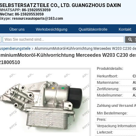
SELBSTERSATZTEILE CO., LTD. GUANGZHOUS DAXIN
WHATSAPP:
86-15920553059
WeChat: 86-15920553059
Skype:
resourceautoparts@163.com
Über uns
Werksbesichtigung
Qualitätskontrolle
Kontakt
pendierungsteile
AluminiumMotoröl-Kühlvorrichtung Merceedes W203 C230 d
uminiumMotoröl-Kühlvorrichtung Merceedes W203 C230 de
21800510
Produktdetails:
Herkunftsort:
C
Markenname:
A
Zertifizierung:
I
Modellnummer:
A
Zahlung und Versand 
Min Bestellmenge:
Preis:
Verpackung Information
Lieferzeit: