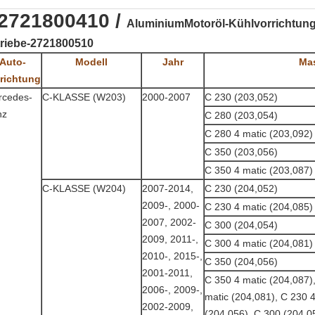
2721800410 /
AluminiumMotoröl-Kühlvorrichtun
triebe-2721800510
Auto-
Modell
Jahr
Ma
richtung
rcedes-
C-KLASSE (W203)
2000-2007
C 230 (203,052)
nz
C 280 (203,054)
C 280 4 matic (203,092)
C 350 (203,056)
C 350 4 matic (203,087)
C-KLASSE (W204)
2007-2014,
C 230 (204,052)
2009-, 2000-
C 230 4 matic (204,085)
2007, 2002-
C 300 (204,054)
2009, 2011-,
C 300 4 matic (204,081)
2010-, 2015-,
C 350 (204,056)
2001-2011,
C 350 4 matic (204,087)
2006-, 2009-,
matic (204,081), C 230 
2002-2009,
(204,056), C 300 (204,0