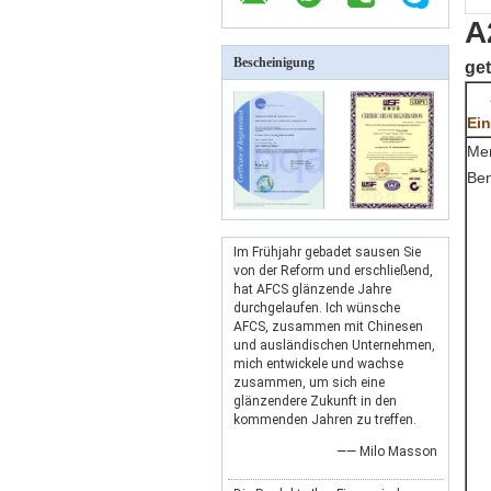
A
Bescheinigung
ge
Ein
Me
Be
Im Frühjahr gebadet sausen Sie
von der Reform und erschließend,
hat AFCS glänzende Jahre
durchgelaufen. Ich wünsche
AFCS, zusammen mit Chinesen
und ausländischen Unternehmen,
mich entwickele und wachse
zusammen, um sich eine
glänzendere Zukunft in den
kommenden Jahren zu treffen.
—— Milo Masson