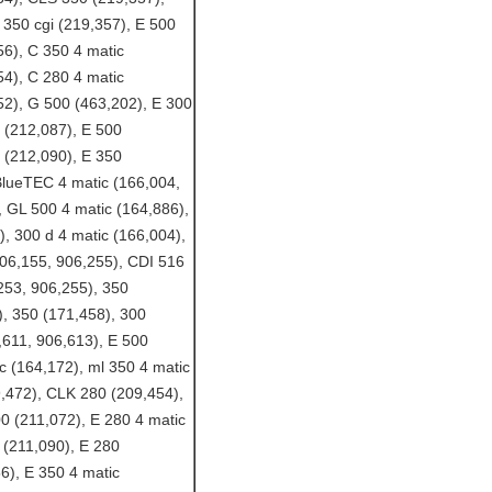
350 cgi (219,357), E 500
56), C 350 4 matic
54), C 280 4 matic
52), G 500 (463,202), E 300
 (212,087), E 500
 (212,090), E 350
BlueTEC 4 matic (166,004,
, GL 500 4 matic (164,886),
, 300 d 4 matic (166,004),
06,155, 906,255), CDI 516
253, 906,255), 350
), 350 (171,458), 300
,611, 906,613), E 500
c (164,172), ml 350 4 matic
,472), CLK 280 (209,454),
0 (211,072), E 280 4 matic
 (211,090), E 280
6), E 350 4 matic