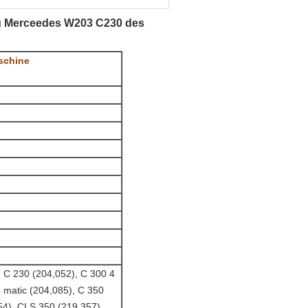
g Merceedes W203 C230 des
schine
, C 230 (204,052), C 300 4
4 matic (204,085), C 350
54), CLS 350 (219,357),