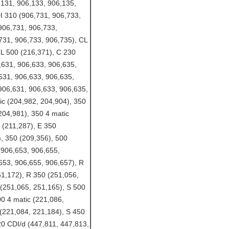
,131, 906,133, 906,135,
I 310 (906,731, 906,733,
906,731, 906,733,
731, 906,733, 906,735), CL
CL 500 (216,371), C 230
,631, 906,633, 906,635,
631, 906,633, 906,635,
906,631, 906,633, 906,635,
ic (204,982, 204,904), 350
204,981), 350 4 matic
 (211,287), E 350
), 350 (209,356), 500
(906,653, 906,655,
653, 906,655, 906,657), R
51,172), R 350 (251,056,
 (251,065, 251,165), S 500
00 4 matic (221,086,
 (221,084, 221,184), S 450
20 CDI/d (447,811, 447,813,