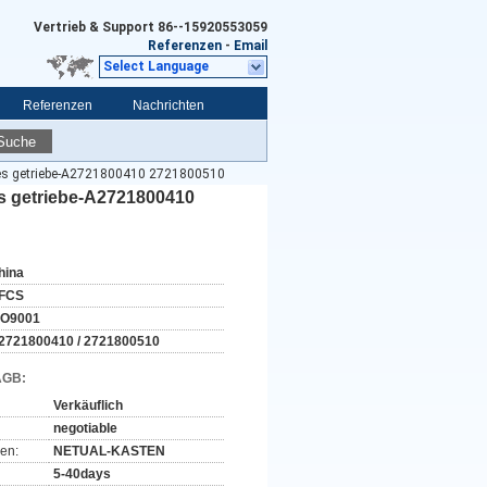
Vertrieb & Support
86--15920553059
Referenzen
-
Email
Select Language
Referenzen
Nachrichten
Suche
es getriebe-A2721800410 2721800510
s getriebe-A2721800410
hina
FCS
SO9001
2721800410 / 2721800510
AGB:
Verkäuflich
negotiable
en:
NETUAL-KASTEN
5-40days