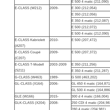
E 500 4 matic (211,090)
E-CLASS (W212)
2009-
E 300 (212,054)
E 350 (212,056)
E 350 4 matic (212,087)
E 500 (212,072)
E 500 4 matic (212,090)
E-CLASS Kabriolett
2010-
E 500 (207,472)
(A207)
E-CLASS Coupé
2009-
E 500 (207,372)
(C207)
E-CLASS T-Modell
2003-2009
E 350 (211,256)
(S211)
E 350 4 matic (211,287)
G-CLASS (W463)
1989-
G 500 (463,202)
GL-CLASS (X164)
2006-
GL 450 4 matic (164,871
GL 500 4 matic (164,886
GLE (W166)
2015-
300 d 4 matic (166,004)
GLK-CLASS (X204)
2008-
250 CDI 4 matic (204,98
280 4 matic (204,981)