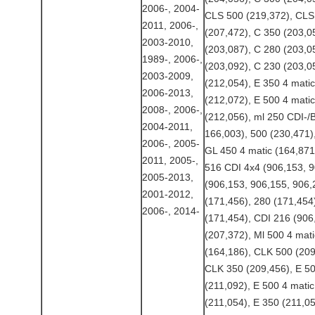
2006-, 2004-
CLS 500 (219,372), CLS 
2011, 2006-,
(207,472), C 350 (203,0
2003-2010,
(203,087), C 280 (203,0
1989-, 2006-,
(203,092), C 230 (203,0
2003-2009,
(212,054), E 350 4 matic
2006-2013,
(212,072), E 500 4 matic
2008-, 2006-,
(212,056), ml 250 CDI-/
2004-2011,
166,003), 500 (230,471)
2006-, 2005-
GL 450 4 matic (164,871)
2011, 2005-,
516 CDI 4x4 (906,153, 9
2005-2013,
(906,153, 906,155, 906,
2001-2012,
(171,456), 280 (171,454
2006-, 2014-
(171,454), CDI 216 (906
(207,372), Ml 500 4 mati
(164,186), CLK 500 (209
CLK 350 (209,456), E 50
(211,092), E 500 4 matic
(211,054), E 350 (211,05