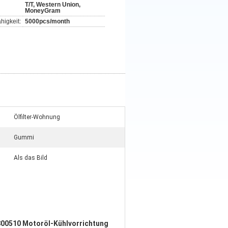
T/T, Western Union,
MoneyGram
higkeit:
5000pcs/month
Ölfilter-Wohnung
Gummi
Als das Bild
00510 Motoröl-Kühlvorrichtung