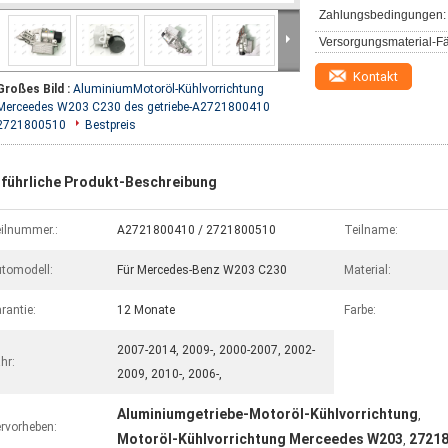
Zahlungsbedingungen:
Versorgungsmaterial-Fä
Kontakt
Großes Bild :
AluminiumMotoröl-Kühlvorrichtung
Merceedes W203 C230 des getriebe-A2721800410
2721800510
Bestpreis
führliche Produkt-Beschreibung
ilnummer.:
A2721800410 / 2721800510
Teilname:
tomodell:
Für Mercedes-Benz W203 C230
Material:
rantie:
12 Monate
Farbe:
2007-2014, 2009-, 2000-2007, 2002-
hr:
2009, 2010-, 2006-,
Aluminiumgetriebe-Motoröl-Kühlvorrichtung
,
rvorheben:
Motoröl-Kühlvorrichtung Merceedes W203
27218
,