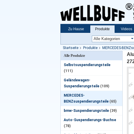
Zu Hause
Produkte
Videos
Startseite
Produkte
MERCEDES-BENZsus
Al
Alle Produkte
27
Selbstsuspendierungsteile
(111)
Geländewagen-
Suspendierungsteile
(109)
MERCEDES-
BENZsuspendierungsteile
(65)
bmw-Suspendierungsteile
(39)
Auto-Suspendierungs-Buchse
(78)