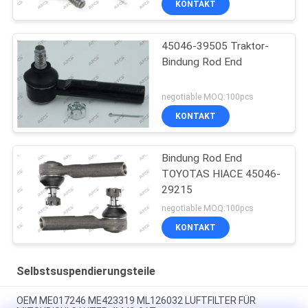
KONTAKT
45046-39505 Traktor-
Bindung Rod End
negotiable MOQ:100pcs
KONTAKT
Bindung Rod End
TOYOTAS HIACE 45046-
29215
negotiable MOQ:100pcs
KONTAKT
Selbstsuspendierungsteile
OEM ME017246 ME423319 ML126032 LUFTFILTER FÜR