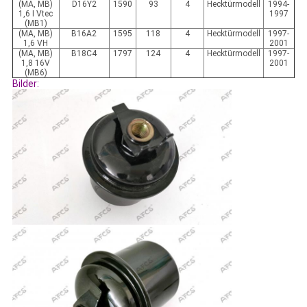
(MA, MB)
D16Y2
1590
93
4
Hecktürmodell
1994-
1,6 I Vtec
1997
(MB1)
(MA, MB)
B16A2
1595
118
4
Hecktürmodell
1997-
1,6 VH
2001
(MA, MB)
B18C4
1797
124
4
Hecktürmodell
1997-
1,8 16V
2001
(MB6)
Bilder: