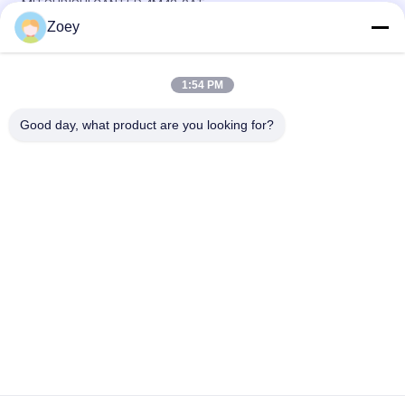
MITSUBISHI CANTER 4M42-0AT
Zoey
OEM MB120298 MB120476 Luftfilter für MITSUBISHI CANTER
4D31T
1:54 PM
AB31-3084-AD AB31-3091-AD Querlenker für Ford Ranger
(TKE) 2.2
Good day, what product are you looking for?
Beliebte Kategorien
Alle
Geländewagen-
Selbstsuspendierungsteile
Suspendierungsteile
MERCEDES-
Bmw-
BENZsuspendierungsteile
Suspendierungsteile
Auto-
Auto-Motorträger
Suspendierungs-
Buchse
Suspendierungs-
Stoßdämpfer-Stiefel
Spreize-Montage