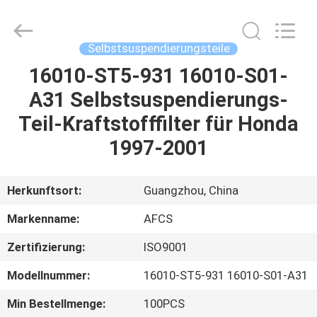
AUTO
SPARE
PARTS
CO.,
LTD.
Selbstsuspendierungsteile
All
Rights
Reserved.
16010-ST5-931 16010-S01-
ZU
A31 Selbstsuspendierungs-
HAUSE
Teil-Kraftstofffilter für Honda
PRODUKTE
1997-2001
VIDEOS
Herkunftsort:
Guangzhou, China
Markenname:
AFCS
ÜBER
Zertifizierung:
ISO9001
UNS
Modellnummer:
16010-ST5-931 16010-S01-A31
WERKSBESICHTIGUNG
Min Bestellmenge:
100PCS