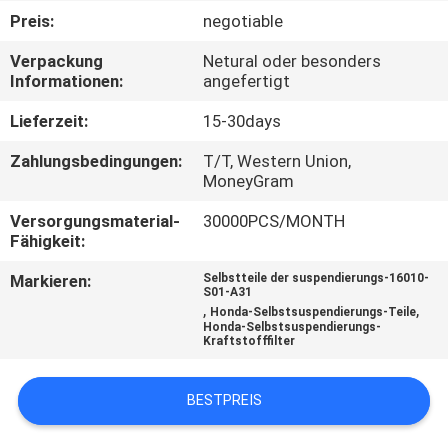
Preis:
negotiable
QUALITÄTSKONTROLLE
Verpackung
Netural oder besonders
Informationen:
angefertigt
KONTAKT
Lieferzeit:
15-30days
Zahlungsbedingungen:
T/T, Western Union,
NACHRICHTEN
MoneyGram
Versorgungsmaterial-
30000PCS/MONTH
ANGEBOT
Fähigkeit:
ANFORDERN
Markieren:
Selbstteile der suspendierungs-16010-
S01-A31
,
,
Honda-Selbstsuspendierungs-Teile
SITEMAP
Honda-Selbstsuspendierungs-
Kraftstofffilter
DATENSCHUTZERKLÄRUNG
BESTPREIS