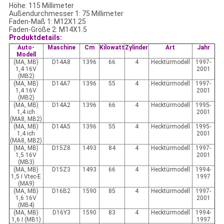
Höhe: 115 Millimeter
Außendurchmesser 1: 75 Millimeter
Faden-Maß 1: M12X1.25
Faden-Größe 2: M14X1.5
Produktdetails:
Auto-
Maschine
Cm
Kilowatt
Zylinder
Art
Jahr
Modell
(MA, MB)
D14A8
1396
66
4
Hecktürmodell
1997-
1,4 16V
2001
(MB2)
(MA, MB)
D14A7
1396
55
4
Hecktürmodell
1997-
1,4 16V
2001
(MB2)
(MA, MB)
D14A2
1396
66
4
Hecktürmodell
1995-
1,4 ich
2001
(MA8, MB2)
(MA, MB)
D14A5
1396
55
4
Hecktürmodell
1995-
1,4 ich
2001
(MA8, MB2)
(MA, MB)
D15Z8
1493
84
4
Hecktürmodell
1997-
1,5 16V
2001
(MB3)
(MA, MB)
D15Z3
1493
66
4
Hecktürmodell
1994-
1,5 I Vtec-E
1997
(MA9)
(MA, MB)
D16B2
1590
85
4
Hecktürmodell
1997-
1,6 16V
2001
(MB4)
(MA, MB)
D16Y3
1590
83
4
Hecktürmodell
1994-
1,6 I (MB1)
1997