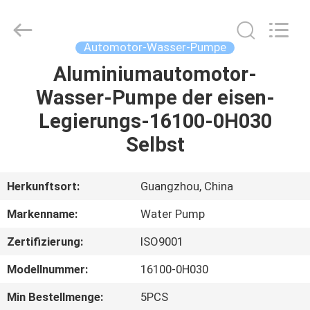
AUTO
SPARE
PARTS
CO.,
LTD.
Automotor-Wasser-Pumpe
All
Rights
Reserved.
Aluminiumautomotor-
ZU
Wasser-Pumpe der eisen-
HAUSE
Legierungs-16100-0H030
PRODUKTE
Selbst
VIDEOS
Herkunftsort:
Guangzhou, China
Markenname:
Water Pump
ÜBER
Zertifizierung:
ISO9001
UNS
Modellnummer:
16100-0H030
WERKSBESICHTIGUNG
Min Bestellmenge:
5PCS