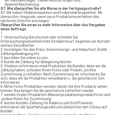
A6: Radnabenlager, TIMING-Ausrüstungen und
Spannerflaschenzug.
Q7: Wie überprüfen Sie alle Waren in der Fertigungsstraße?
A7: Wir haben Stelleninspektion und Endproduktinspektion. Wir
überprüfen thegoods, wenn sie in Produktionsverfahren des
nächsten Schritts einsteigen.
Überprüfen Sie unten zu mehr Information über das Vergeben
eines Auftrags:
1
1. Untersuchung-Berufszitat oder schicken Sie
Untersuchungseinzelteil mehr Detailentwurf, beginnen wir Kontakt
weitere Einzelheiten.
2. bestätigen Sie den Preis, Vorbereitungs- und Anlaufzeit, Grafik,
Zahlungsbedingung etc.
3. bestellen Sie online zu uns.
4. Kunde die Zahlung für Ablagerung leisten.
5. Stadium-informieren nitial Produktion die Kunden, dass wir die
Zahlung haben, schicken Ihnen Fotos oder Proben, um Ihre
Zustimmung zu erhalten. Nach Zustimmung wir informieren Sie
sich, dass wir die Produktion vereinbaren u. die geschätzte Zeit
informieren.
6. Mitte Fotos Produktion-senden, denen Sie Ihre Produkte sehen
können. Bestätigen Sie die geschätzte Lieferfrist wieder.
7. senden Enden-Produktion-Massenproduktionsproduktfotos und
-proben Ihnen für Zustimmung.
8. leisten Kunden Zahlung für Balance und Schiffswaren,
informieren die Spurhaltungszahl und überprüfen den Status auf
Kunden.