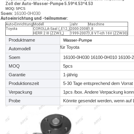
Zoll der Auto-Wasser-Pumpe 5.59*4.53*4.53
MOQ: 5PCS
16100-0H030
Soem:
Autoeinrichtung und -teilnummer:
Auto-Einrichtung
Modell
Jahr
Maschine
Toyota
COROLLA-Saal (_E12_)
2000-2008
1,8
HERR 2 III (ZZW3_)
1999-2007
1,8 VT-ich 16V (ZZW30)
Produktname
Wasser-Pumpe
für Toyota
Automodell
Soem
16100-0H030
16100-0H010 16100-2
MOQ
5pcs
Garantie
1-jährig
Produktionszeit
5-30 Tage entsprechend dem Vorrat
Verpackung
1pcs /box. Andere Verpackung konnt
Probe
Könnte gesendet werden, wenn auf 