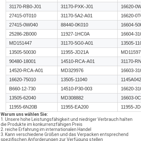
31170-RB0-J01
31170-PXK-J01
16620-0
27415-0T010
31170-5A2-A01
16620-0T
27415-0W040
88440-0K010
16604-50
25286-2B000
11927-1HC0A
16604-31
MD151447
31170-5G0-A01
13505-11
13505-50030
11955-JD21A
MD11597
90480-18001
14510-RCA-A01
31170-R
14520-RCA-A01
MD329976
16603-31
16620-75010
13505-11040
1145A04
B660-12-730
14510-P30-003
16620-31
13505-62040
MD308882
16603-0C
11955-6N20B
11955-EA200
11955-J
Warum uns wählen Sie:
1.
Unsere hohe Leistungsfähigkeit und niedriger Verbrauch halten
die Produkte im konkurrenzfähigen Preis
2. reiche Erfahrung im internationalen Handel
3. Kann verschiedene Größen und das Verpacken entsprechend
spezifischen Anforderungen zur Verfügung stellen