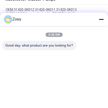
OEM 31420-0K012 31420-0K011 31420-0K013
KUPPLUNGSHauptzylinder für TOYOTA HILUX
Zoey
OEM PQH500060 LR013506 Gürtelzieher für den Land Rover
Discovery 276DT 306DT
6:38 AM
OEM 12204-20040 12204-20020 12204-31030 VENTIL,
Kurbelgehäuseentlüftung FÜR TOYOTA HIGHLANDER
Good day, what product are you looking for?
Beliebte Kategorien
Alle
Geländewagen-
Selbstsuspendierungsteile
Suspendierungsteile
MERCEDES-
Bmw-
BENZsuspendierungsteile
Suspendierungsteile
Auto-
Auto-Motorträger
Suspendierungs-
Buchse