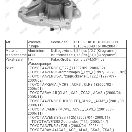
Art:
Wasser-
Soem-Zahl:
16100-0H010 16100-0H030
Pumpe
16100-28040 16100-28041
Material:
Aluminium
Nettogewicht:
1,54 (lbs-)/0,7 (Kilogramm)
Markenname:
AFCS
Bruttomasse:
1,76 (lbs-)/0,8 (Kilogramm)
Paket-Zahl:
1 x-
Paket-Größe:
Zoll 5.59*4.53*4.53
Wasserpumpe
Sitze:
- TOYOTAAVENSIS (_T22_) (1997/09 - 2003/02)
- TOYOTAAVENSIS-Kombiwagen (_T22_) (1997/09 - 2003/02)
- TOYOTAAVENSIS-Aufzugrückseite (_T22_) (1997/09 -
2003/02)
- TOYOTAPREVIA (MCR3_, ACR3_, CLR3_) (2000/02 -
2006/01)
- TOYOTARAV 4 II (CLA2_, XA2_, ZCA2_, ACA2_) (2000/06 -
2005/11)
- TOYOTAAVENSIS-RÜCKSEITE (_CLM2_, _ACM2_) (2001/08 -
2009/11)
- TOYOTA CAMRY (MCV3_, ACV3_, _XV3_) (2001/08 -
2006/11)
- TOYOTAAVENSIS-Saal (T25) (2003/04 - 2008/11)
- - TOYOTAAVENSIS-Zustandes (T25) (2003/04,/)
- TOYOTAAVENSIS (T25_) (2003/04 - 2008/11)
- TOYOTARAV 4 (ACA3_, ACE_, ALA3_, GSA3_, ZSA3_)