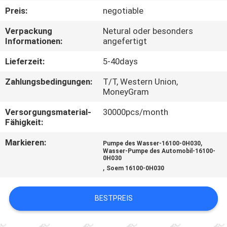
Preis:
negotiable
QUALITÄTSKONTROLLE
Verpackung
Netural oder besonders
Informationen:
angefertigt
KONTAKT
Lieferzeit:
5-40days
Zahlungsbedingungen:
T/T, Western Union,
NACHRICHTEN
MoneyGram
Versorgungsmaterial-
30000pcs/month
ANGEBOT
Fähigkeit:
ANFORDERN
Markieren:
,
Pumpe des Wasser-16100-0H030
Wasser-Pumpe des Automobil-16100-
0H030
SITEMAP
,
Soem 16100-0H030
DATENSCHUTZERKLÄRUNG
BESTPREIS