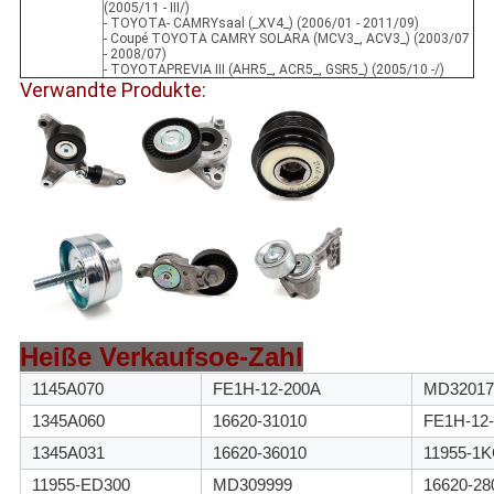
(2005/11 - III/)
- TOYOTA- CAMRYsaal (_XV4_) (2006/01 - 2011/09)
- Coupé TOYOTA CAMRY SOLARA (MCV3_, ACV3_) (2003/07
- 2008/07)
- TOYOTAPREVIA III (AHR5_, ACR5_, GSR5_) (2005/10 -/)
Verwandte Produkte:
Heiße Verkaufsoe-Zahl
1145A070
FE1H-12-200A
MD32017
1345A060
16620-31010
FE1H-12-
1345A031
16620-36010
11955-1
11955-ED300
MD309999
16620-28