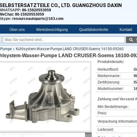
SELBSTERSATZTEILE CO., LTD. GUANGZHOUS DAXIN
WHATSAPP:
86-15920553059
WeChat: 86-15920553059
Skype:
resourceautoparts@163.com
Über uns
Werksbesichtigung
Qualitätskontrolle
Kontakt
-Pumpe
Kühlsystem-Wasser-Pumpe LAND CRUISER-Soems 16100-09260
hlsystem-Wasser-Pumpe LAND CRUISER-Soems 16100-09
Produktdetails:
Herkunftsort:
G
Markenname:
W
Zertifizierung:
I
Modellnummer:
1
Zahlung und Versand 
Min Bestellmenge:
Preis:
Verpackung Information
Lieferzeit: