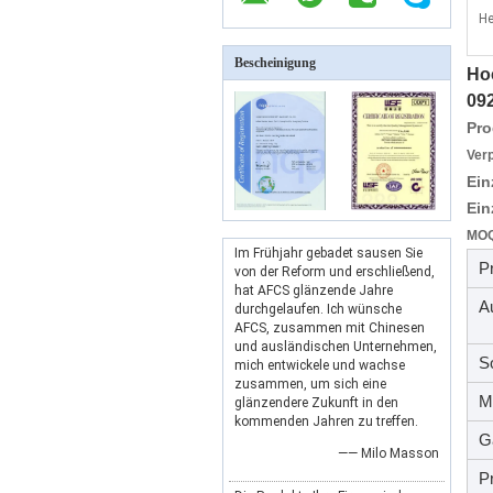
He
Bescheinigung
Ho
09
Pr
Ver
Ein
Ein
MOQ
Im Frühjahr gebadet sausen Sie
P
von der Reform und erschließend,
hat AFCS glänzende Jahre
A
durchgelaufen. Ich wünsche
AFCS, zusammen mit Chinesen
und ausländischen Unternehmen,
S
mich entwickele und wachse
zusammen, um sich eine
M
glänzendere Zukunft in den
kommenden Jahren zu treffen.
G
—— Milo Masson
P