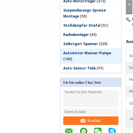
Auto-Motorträger
(213)
Suspendierungs-Spreize-
Montage
(55)
Stoßdämpfer-Stiefel
(51)
Radnabenlager
(45)
Aus
Selbstgurt-Spanner
(229)
Automotor-Wasser-Pumpe
S
(189)
Ga
Auto-Sensor-Teile
(97)
Ma
Ich bin online Chat Jetzt
P
Qu
Ja
Kontakt