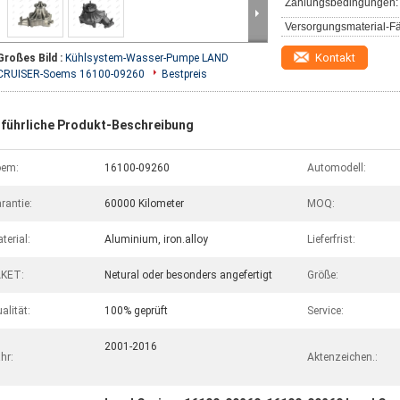
Zahlungsbedingungen:
Versorgungsmaterial-Fä
Kontakt
Großes Bild :
Kühlsystem-Wasser-Pumpe LAND
CRUISER-Soems 16100-09260
Bestpreis
führliche Produkt-Beschreibung
oem:
16100-09260
Automodell:
rantie:
60000 Kilometer
MOQ:
terial:
Aluminium, iron.alloy
Lieferfrist:
AKET:
Netural oder besonders angefertigt
Größe:
alität:
100% geprüft
Service:
2001-2016
hr:
Aktenzeichen.: