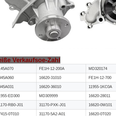
eiße Verkaufsoe-Zahl
145A070
FE1H-12-200A
MD320174
345A060
16620-31010
FE1H-12-700
345A031
16620-36010
11955-1KC0A
1955-ED300
MD309999
16620-28011
1170-RB0-J01
31170-PXK-J01
16620-0W101
7415-0T010
31170-5A2-A01
16620-0T020