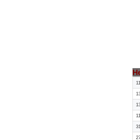
H
1
1
1
1
3
2