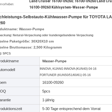
Land Cruiser 16100-09260
16100-09260 Land Cr
,
rvorheben:
16100-09260 Kühlsystem-Wasser-Pumpe
chleistungs-Selbstauto-Kühlwasser-Pumpe für TOYOTA 
260
oduktname
:
Wasser-Pumpe
packung: Netural-Verpackung oder kundengebundene Verpackung
zelne Paketgröße: 30X20X10 cm
zelne Bruttomasse: 2,500 Kilogramm
: 5PCS
roduktname
Wasser-Pumpe
INNOVA, KIJANG INNOVA (KUN40) 04-16
utomodell
FORTUNER (KUN50/51/60/61) 05-16
oem
16100-09260
OQ
5pcs
arantie
1-jährig
roduktionszeit
5-30 Tage entsprechend dem Vorrat