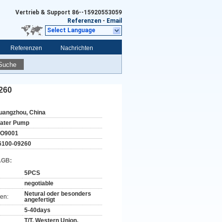
Vertrieb & Support
86--15920553059
Referenzen
-
Email
Select Language
Referenzen
Nachrichten
Suche
260
uangzhou, China
ater Pump
SO9001
6100-09260
AGB:
5PCS
negotiable
Netural oder besonders
en:
angefertigt
5-40days
T/T, Western Union,