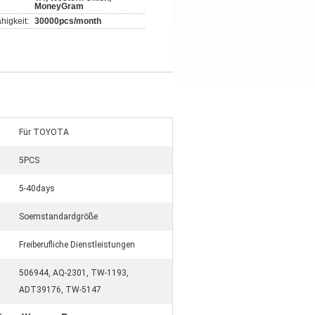
MoneyGram
higkeit:
30000pcs/month
Für TOYOTA
5PCS
5-40days
Soemstandardgröße
Freiberufliche Dienstleistungen
506944, AQ-2301, TW-1193,
ADT39176, TW-5147